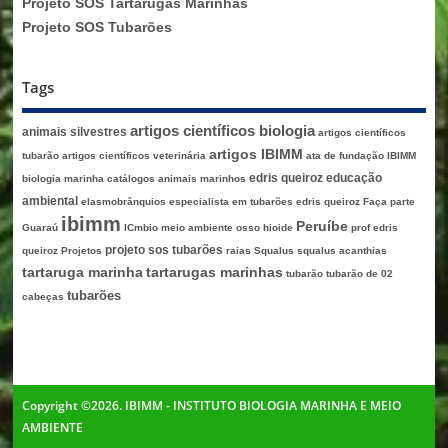
Projeto SOS Tartarugas Marinhas
Projeto SOS Tubarões
Tags
artigos científicos biologia
animais silvestres
artigos científicos
artigos IBIMM
tubarão
artigos científicos veterinária
ata de fundação IBIMM
edris queiroz
educação
biologia marinha
catálogos animais marinhos
ambiental
elasmobrânquios
especialista em tubarões edris queiroz
Faça parte
ibimm
Peruíbe
Guaraú
ICmbio
meio ambiente
osso hioide
prof edris
projeto sos tubarões
queiroz
Projetos
raias
Squalus
squalus acanthias
tartaruga marinha
tartarugas marinhas
tubarão
tubarão de 02
tubarões
cabeças
Copyright ©2026. IBIMM - INSTITUTO BIOLOGIA MARINHA E MEIO
AMBIENTE