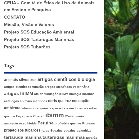
CEUA – Comitê de Ética de Uso de Animais
em Ensino e Pesquisa
CONTATO
Missão, Visão e Valores
Projeto SOS Educação Ambiental
Projeto SOS Tartarugas Marinhas
Projeto SOS Tubarões
Tags
artigos científicos biologia
animais silvestres
artigos científicos tubarão
artigos científicos veterinária
artigos IBIMM
ata de fundação IBIMM
biologia marinha
edris queiroz
educação
catálogos animais marinhos
ambiental
elasmobrânquios
especialista em tubarões edris
ibimm
queiroz
Faça parte
Guaraú
ICmbio
meio
Peruíbe
ambiente
osso hioide
prof edris queiroz
Projetos
projeto sos tubarões
raias
Squalus
squalus acanthias
tartaruga marinha
tartarugas marinhas
tubarão