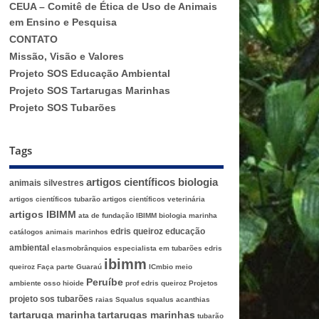
CEUA – Comitê de Ética de Uso de Animais
em Ensino e Pesquisa
CONTATO
Missão, Visão e Valores
Projeto SOS Educação Ambiental
Projeto SOS Tartarugas Marinhas
Projeto SOS Tubarões
Tags
artigos científicos biologia
animais silvestres
artigos científicos tubarão
artigos científicos veterinária
artigos IBIMM
ata de fundação IBIMM
biologia marinha
edris queiroz
educação
catálogos animais marinhos
ambiental
elasmobrânquios
especialista em tubarões edris
ibimm
queiroz
Faça parte
Guaraú
ICmbio
meio
Peruíbe
ambiente
osso hioide
prof edris queiroz
Projetos
projeto sos tubarões
raias
Squalus
squalus acanthias
tartaruga marinha
tartarugas marinhas
tubarão