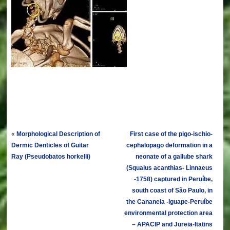
«
Morphological Description of
First case of the pigo-ischio-
Dermic Denticles of Guitar
cephalopago deformation in a
Ray (Pseudobatos horkelli)
neonate of a gallube shark
(Squalus acanthias- Linnaeus
-1758) captured in Peruíbe,
south coast of São Paulo, in
the Cananeia -Iguape-Peruíbe
environmental protection area
– APACIP and Jureia-Itatins