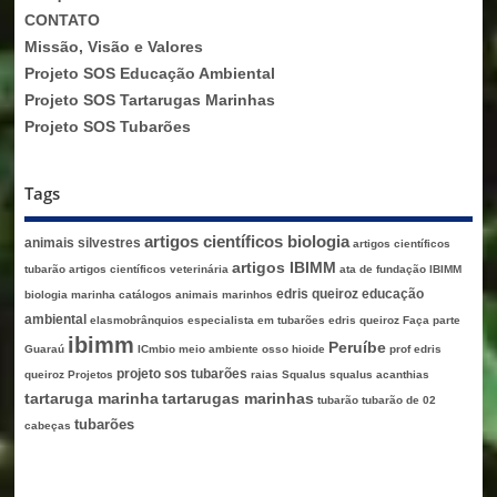
CONTATO
Missão, Visão e Valores
Projeto SOS Educação Ambiental
Projeto SOS Tartarugas Marinhas
Projeto SOS Tubarões
Tags
artigos científicos biologia
animais silvestres
artigos científicos
artigos IBIMM
tubarão
artigos científicos veterinária
ata de fundação IBIMM
edris queiroz
educação
biologia marinha
catálogos animais marinhos
ambiental
elasmobrânquios
especialista em tubarões edris queiroz
Faça parte
ibimm
Peruíbe
Guaraú
ICmbio
meio ambiente
osso hioide
prof edris
projeto sos tubarões
queiroz
Projetos
raias
Squalus
squalus acanthias
tartaruga marinha
tartarugas marinhas
tubarão
tubarão de 02
tubarões
cabeças