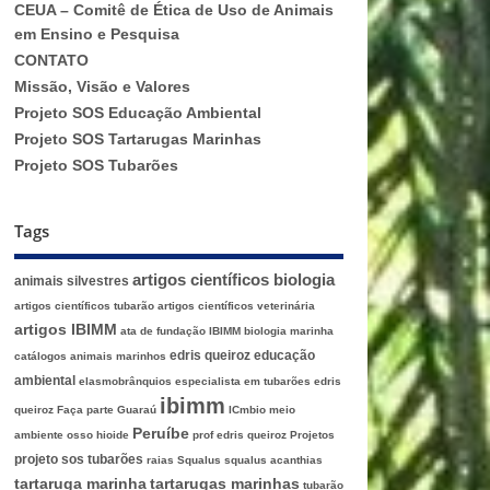
CEUA – Comitê de Ética de Uso de Animais
em Ensino e Pesquisa
CONTATO
Missão, Visão e Valores
Projeto SOS Educação Ambiental
Projeto SOS Tartarugas Marinhas
Projeto SOS Tubarões
Tags
artigos científicos biologia
animais silvestres
artigos científicos tubarão
artigos científicos veterinária
artigos IBIMM
ata de fundação IBIMM
biologia marinha
edris queiroz
educação
catálogos animais marinhos
ambiental
elasmobrânquios
especialista em tubarões edris
ibimm
queiroz
Faça parte
Guaraú
ICmbio
meio
Peruíbe
ambiente
osso hioide
prof edris queiroz
Projetos
projeto sos tubarões
raias
Squalus
squalus acanthias
tartaruga marinha
tartarugas marinhas
tubarão