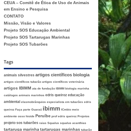
CEUA – Comitê de Ética de Uso de Animais
em Ensino e Pesquisa
CONTATO
Missão, Visão e Valores
Projeto SOS Educação Ambiental
Projeto SOS Tartarugas Marinhas
Projeto SOS Tubarões
Tags
artigos científicos biologia
animais silvestres
artigos científicos tubarão
artigos científicos veterinária
artigos IBIMM
ata de fundação IBIMM
biologia marinha
edris queiroz
educação
catálogos animais marinhos
ambiental
elasmobrânquios
especialista em tubarões edris
ibimm
queiroz
Faça parte
Guaraú
ICmbio
meio
Peruíbe
ambiente
osso hioide
prof edris queiroz
Projetos
projeto sos tubarões
raias
Squalus
squalus acanthias
tartaruga marinha
tartarugas marinhas
tubarão