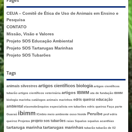
Pages
CEUA – Comitê de Ética de Uso de Animais em Ensino e
Pesquisa
CONTATO
Missão, Visão e Valores
Projeto SOS Educação Ambiental
Projeto SOS Tartarugas Marinhas
Projeto SOS Tubarões
Tags
artigos científicos biologia
animais silvestres
artigos científicos
artigos IBIMM
tubarão
artigos científicos veterinária
ata de fundação IBIMM
edris queiroz
educação
biologia marinha
catálogos animais marinhos
ambiental
elasmobrânquios
especialista em tubarões edris queiroz
Faça parte
ibimm
Peruíbe
Guaraú
ICmbio
meio ambiente
osso hioide
prof edris
projeto sos tubarões
queiroz
Projetos
raias
Squalus
squalus acanthias
tartaruga marinha
tartarugas marinhas
tubarão
tubarão de 02