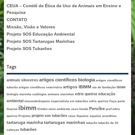
CEUA – Comitê de Ética de Uso de Animais em Ensino e
Pesquisa
CONTATO
Missão, Visão e Valores
Projeto SOS Educação Ambiental
Projeto SOS Tartarugas Marinhas
Projeto SOS Tubarões
Tags
artigos científicos biologia
animais silvestres
artigos científicos
artigos IBIMM
tubarão
artigos científicos veterinária
ata de fundação IBIMM
edris queiroz
educação
biologia marinha
catálogos animais marinhos
ambiental
elasmobrânquios
especialista em tubarões edris queiroz
Faça parte
ibimm
Peruíbe
Guaraú
ICmbio
meio ambiente
osso hioide
prof edris
projeto sos tubarões
queiroz
Projetos
raias
Squalus
squalus acanthias
tartaruga marinha
tartarugas marinhas
tubarão
tubarão de 02
tubarões
cabeças