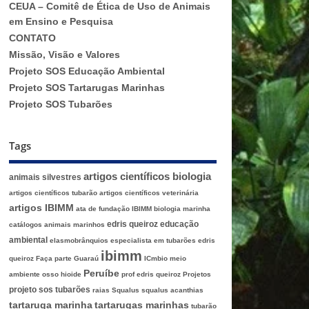
CEUA – Comitê de Ética de Uso de Animais
em Ensino e Pesquisa
CONTATO
Missão, Visão e Valores
Projeto SOS Educação Ambiental
Projeto SOS Tartarugas Marinhas
Projeto SOS Tubarões
Tags
artigos científicos biologia
animais silvestres
artigos científicos tubarão
artigos científicos veterinária
artigos IBIMM
ata de fundação IBIMM
biologia marinha
edris queiroz
educação
catálogos animais marinhos
ambiental
elasmobrânquios
especialista em tubarões edris
ibimm
queiroz
Faça parte
Guaraú
ICmbio
meio
Peruíbe
ambiente
osso hioide
prof edris queiroz
Projetos
projeto sos tubarões
raias
Squalus
squalus acanthias
tartaruga marinha
tartarugas marinhas
tubarão