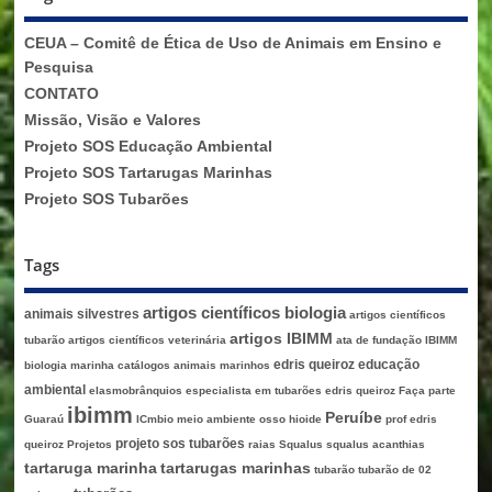
CEUA – Comitê de Ética de Uso de Animais em Ensino e
Pesquisa
CONTATO
Missão, Visão e Valores
Projeto SOS Educação Ambiental
Projeto SOS Tartarugas Marinhas
Projeto SOS Tubarões
Tags
artigos científicos biologia
animais silvestres
artigos científicos
artigos IBIMM
tubarão
artigos científicos veterinária
ata de fundação IBIMM
edris queiroz
educação
biologia marinha
catálogos animais marinhos
ambiental
elasmobrânquios
especialista em tubarões edris queiroz
Faça parte
ibimm
Peruíbe
Guaraú
ICmbio
meio ambiente
osso hioide
prof edris
projeto sos tubarões
queiroz
Projetos
raias
Squalus
squalus acanthias
tartaruga marinha
tartarugas marinhas
tubarão
tubarão de 02